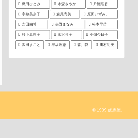
織田ひとみ
水森さやか
片瀬理香
宇敷美奈子
森尾尚美
原田いずみ」
吉田由希
矢野まなみ
松本早苗
杉下真理子
永沢可子
小畑今日子
沢田まこと
早坂理恵
森川愛
川村明美
© 1999 虎馬屋.