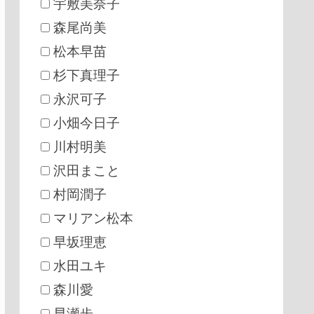
宇敷美奈子
森尾尚美
松本早苗
杉下真理子
永沢可子
小畑今日子
川村明美
沢田まこと
村岡潤子
マリアン松本
早坂理恵
水田ユキ
森川愛
早瀬歩