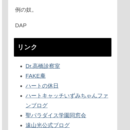
例の奴。
DAP
リンク
Dr.高橋診察室
FAKE庵
ハートの休日
ハートキャッチいずみちゃんファ
ンブログ
聖パラダイス学園同窓会
遠山光公式ブログ