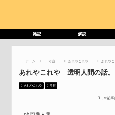
雑記
解説
ホーム
考察
あれやこれや
あれやこ
あれやこれや 透明人間の話。
あれやこれや
考察
この記事
oh!透明人間。