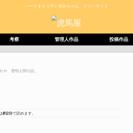
ハートキャッチいずみちゃん ファンサイト
考察
管理人作品
投稿作品
れや 透明人間の話。
は
約2分
で読めます。