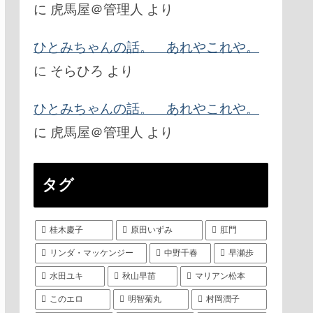
に
虎馬屋＠管理人
より
ひとみちゃんの話。 あれやこれや。
に
そらひろ
より
ひとみちゃんの話。 あれやこれや。
に
虎馬屋＠管理人
より
タグ
桂木慶子
原田いずみ
肛門
リンダ・マッケンジー
中野千春
早瀬歩
水田ユキ
秋山早苗
マリアン松本
このエロ
明智菊丸
村岡潤子