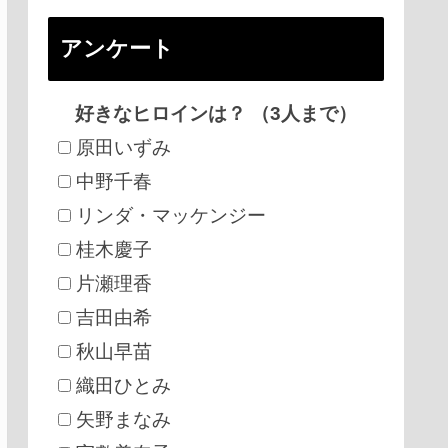
アンケート
好きなヒロインは？ （3人まで）
原田いずみ
中野千春
リンダ・マッケンジー
桂木慶子
片瀬理香
吉田由希
秋山早苗
織田ひとみ
矢野まなみ