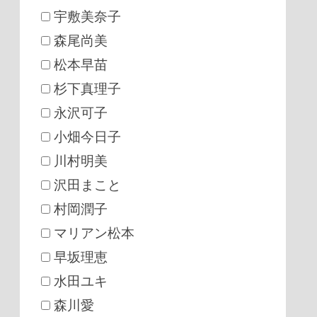
宇敷美奈子
森尾尚美
松本早苗
杉下真理子
永沢可子
小畑今日子
川村明美
沢田まこと
村岡潤子
マリアン松本
早坂理恵
水田ユキ
森川愛