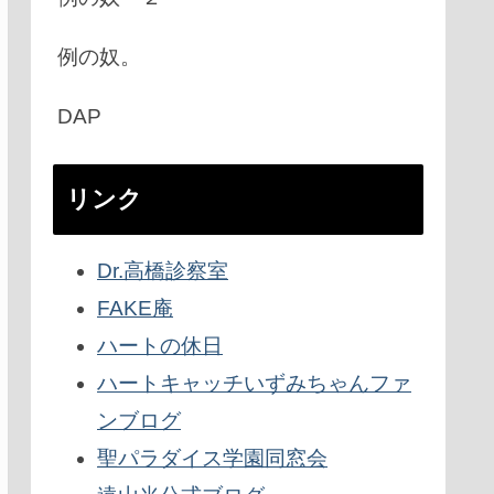
例の奴。
DAP
リンク
Dr.高橋診察室
FAKE庵
ハートの休日
ハートキャッチいずみちゃんファ
ンブログ
聖パラダイス学園同窓会