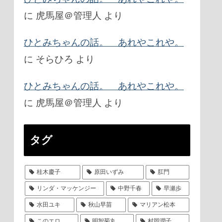
に
虎馬屋＠管理人
より
ひとみちゃんの話。 あれやこれや。
に
そらひろ
より
ひとみちゃんの話。 あれやこれや。
に
虎馬屋＠管理人
より
タグ
桂木慶子
原田いずみ
肛門
リンダ・マッケンジー
中野千春
早瀬歩
水田ユキ
秋山早苗
マリアン松本
このエロ
明智菊丸
村岡潤子