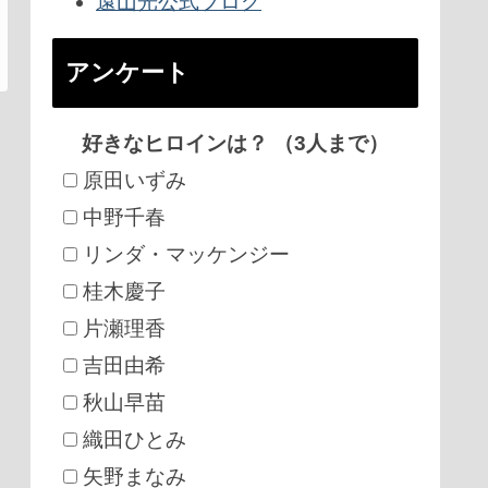
遠山光公式ブログ
アンケート
好きなヒロインは？ （3人まで）
原田いずみ
中野千春
リンダ・マッケンジー
桂木慶子
片瀬理香
吉田由希
秋山早苗
織田ひとみ
矢野まなみ