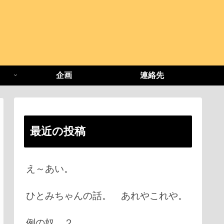
企画
連絡先
最近の投稿
え～あい。
ひとみちゃんの話。 あれやこれや。
例の奴 ２