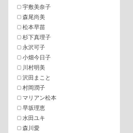
宇敷美奈子
森尾尚美
松本早苗
杉下真理子
永沢可子
小畑今日子
川村明美
沢田まこと
村岡潤子
マリアン松本
早坂理恵
水田ユキ
森川愛