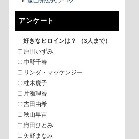
遠山光公式ブログ
アンケート
好きなヒロインは？ （3人まで）
原田いずみ
中野千春
リンダ・マッケンジー
桂木慶子
片瀬理香
吉田由希
秋山早苗
織田ひとみ
矢野まなみ