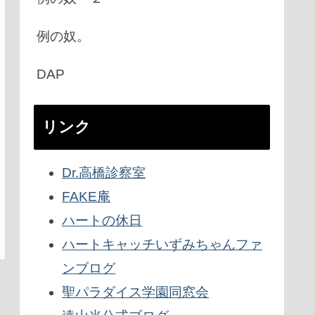
例の奴。
DAP
リンク
Dr.高橋診察室
FAKE庵
ハートの休日
ハートキャッチいずみちゃんファ
ンブログ
聖パラダイス学園同窓会