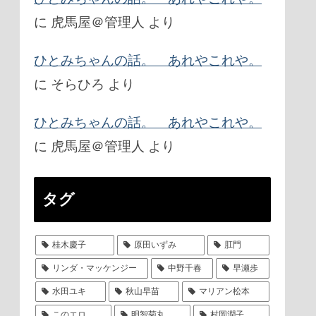
に
虎馬屋＠管理人
より
ひとみちゃんの話。 あれやこれや。
に
そらひろ
より
ひとみちゃんの話。 あれやこれや。
に
虎馬屋＠管理人
より
タグ
桂木慶子
原田いずみ
肛門
リンダ・マッケンジー
中野千春
早瀬歩
水田ユキ
秋山早苗
マリアン松本
このエロ
明智菊丸
村岡潤子