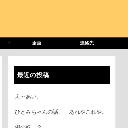
企画
連絡先
最近の投稿
え～あい。
ひとみちゃんの話。 あれやこれや。
例の奴 ２