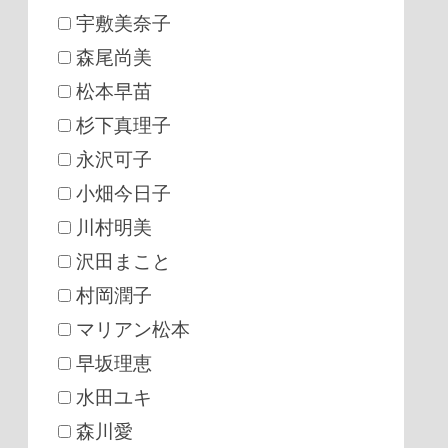
宇敷美奈子
森尾尚美
松本早苗
杉下真理子
永沢可子
小畑今日子
川村明美
沢田まこと
村岡潤子
マリアン松本
早坂理恵
水田ユキ
森川愛