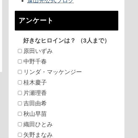
遠山光公式ブログ
アンケート
好きなヒロインは？ （3人まで）
原田いずみ
中野千春
リンダ・マッケンジー
桂木慶子
片瀬理香
吉田由希
秋山早苗
織田ひとみ
矢野まなみ