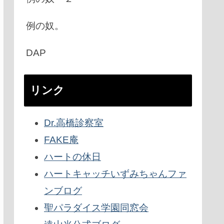
例の奴。
DAP
リンク
Dr.高橋診察室
FAKE庵
ハートの休日
ハートキャッチいずみちゃんファ
ンブログ
聖パラダイス学園同窓会