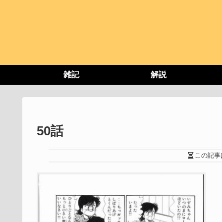
雑記
解説
50話
この記事