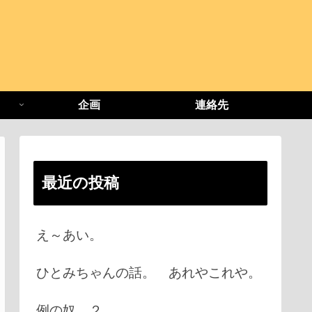
企画
連絡先
最近の投稿
え～あい。
ひとみちゃんの話。 あれやこれや。
例の奴 ２