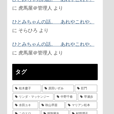
に
虎馬屋＠管理人
より
ひとみちゃんの話。 あれやこれや。
に
そらひろ
より
ひとみちゃんの話。 あれやこれや。
に
虎馬屋＠管理人
より
タグ
桂木慶子
原田いずみ
肛門
リンダ・マッケンジー
中野千春
早瀬歩
水田ユキ
秋山早苗
マリアン松本
このエロ
明智菊丸
村岡潤子