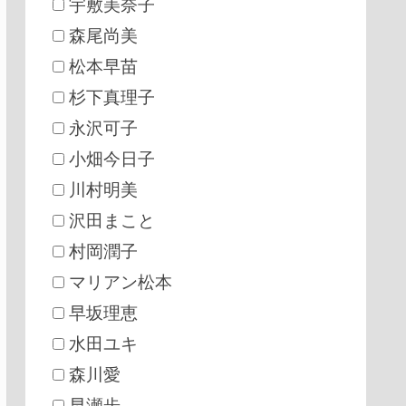
宇敷美奈子
森尾尚美
松本早苗
杉下真理子
永沢可子
小畑今日子
川村明美
沢田まこと
村岡潤子
マリアン松本
早坂理恵
水田ユキ
森川愛
早瀬歩