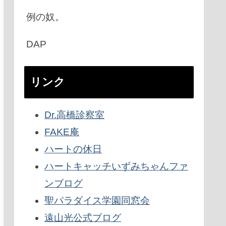
例の奴。
DAP
リンク
Dr.高橋診察室
FAKE庵
ハートの休日
ハートキャッチいずみちゃんファ
ンブログ
聖パラダイス学園同窓会
遠山光公式ブログ