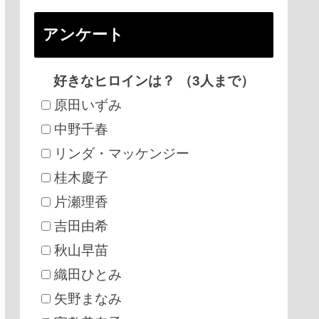
アンケート
好きなヒロインは？ （3人まで）
原田いずみ
中野千春
リンダ・マッケンジー
桂木慶子
片瀬理香
吉田由希
秋山早苗
織田ひとみ
矢野まなみ