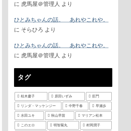
に
虎馬屋＠管理人
より
ひとみちゃんの話。 あれやこれや。
に
そらひろ
より
ひとみちゃんの話。 あれやこれや。
に
虎馬屋＠管理人
より
タグ
桂木慶子
原田いずみ
肛門
リンダ・マッケンジー
中野千春
早瀬歩
水田ユキ
秋山早苗
マリアン松本
このエロ
明智菊丸
村岡潤子