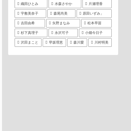
織田ひとみ
水森さやか
片瀬理香
宇敷美奈子
森尾尚美
原田いずみ」
吉田由希
矢野まなみ
松本早苗
杉下真理子
永沢可子
小畑今日子
沢田まこと
早坂理恵
森川愛
川村明美