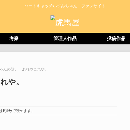
ハートキャッチいずみちゃん ファンサイト
考察
管理人作品
投稿作品
ゃんの話。 あれやこれや。
これや。
は
約5分
で読めます。