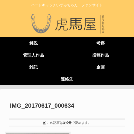
ハートキャッチいずみちゃん ファンサイト
解説
考察
管理人作品
投稿作品
雑記
企画
連絡先
IMG_20170617_000634
この記事は
約0分
で読めます。