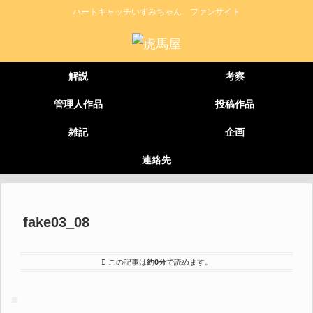
ハートキャッチいずみちゃん ファンサイト
解説
考察
管理人作品
投稿作品
雑記
企画
連絡先
fake03_08
この記事は
約0分
で読めます。