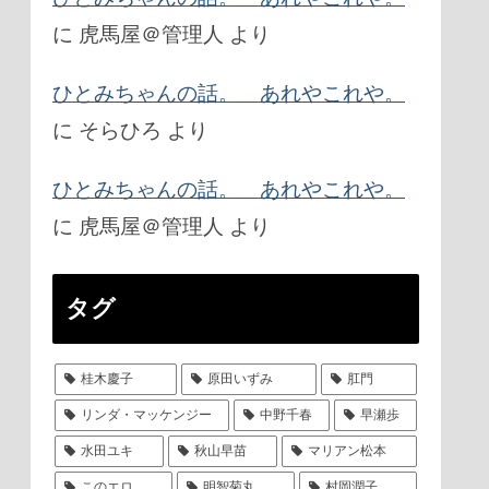
に
虎馬屋＠管理人
より
ひとみちゃんの話。 あれやこれや。
に
そらひろ
より
ひとみちゃんの話。 あれやこれや。
に
虎馬屋＠管理人
より
タグ
桂木慶子
原田いずみ
肛門
リンダ・マッケンジー
中野千春
早瀬歩
水田ユキ
秋山早苗
マリアン松本
このエロ
明智菊丸
村岡潤子