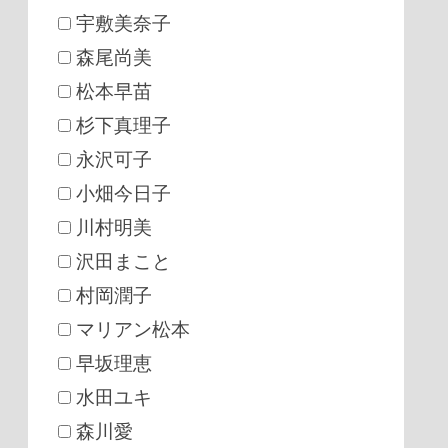
宇敷美奈子
森尾尚美
松本早苗
杉下真理子
永沢可子
小畑今日子
川村明美
沢田まこと
村岡潤子
マリアン松本
早坂理恵
水田ユキ
森川愛