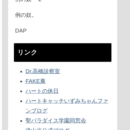
例の奴。
DAP
リンク
Dr.高橋診察室
FAKE庵
ハートの休日
ハートキャッチいずみちゃんファ
ンブログ
聖パラダイス学園同窓会