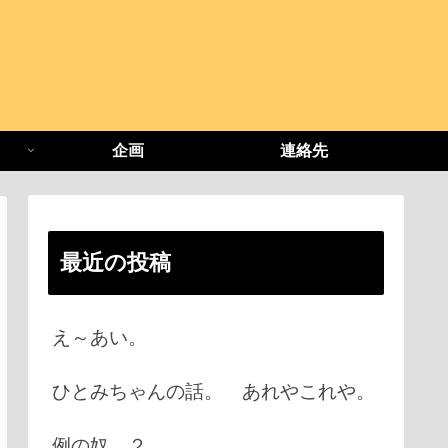
企画
連絡先
最近の投稿
え～あい。
ひとみちゃんの話。 あれやこれや。
例の奴 ２