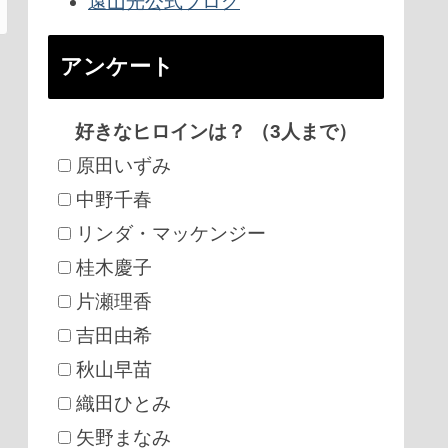
遠山光公式ブログ
アンケート
好きなヒロインは？ （3人まで）
原田いずみ
中野千春
リンダ・マッケンジー
桂木慶子
片瀬理香
吉田由希
秋山早苗
織田ひとみ
矢野まなみ