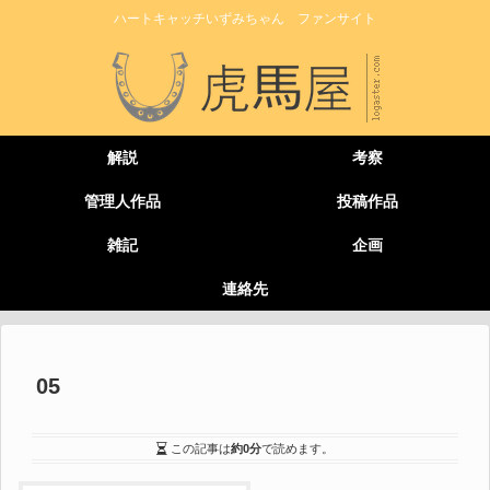
ハートキャッチいずみちゃん ファンサイト
解説
考察
管理人作品
投稿作品
雑記
企画
連絡先
05
この記事は
約0分
で読めます。