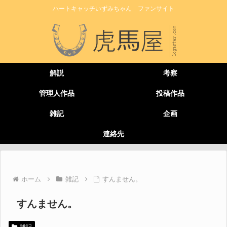
ハートキャッチいずみちゃん ファンサイト
解説
考察
管理人作品
投稿作品
雑記
企画
連絡先
ホーム
雑記
すんません。
すんません。