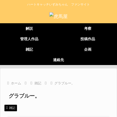
ハートキャッチいずみちゃん ファンサイト
解説
考察
管理人作品
投稿作品
雑記
企画
連絡先
ホーム
雑記
グラブルー。
グラブルー。
雑記