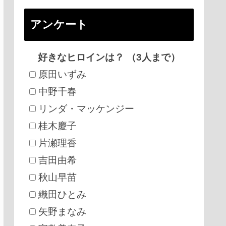
アンケート
好きなヒロインは？ （3人まで）
原田いずみ
中野千春
リンダ・マッケンジー
桂木慶子
片瀬理香
吉田由希
秋山早苗
織田ひとみ
矢野まなみ