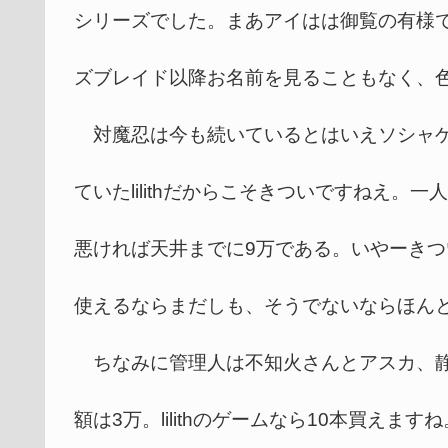
シリーズでした。まあアイはは御覧の有様
ズブレイド以降お名前を見ることもなく、
対魔忍は今も続いているとはいえソシャゲ
ていたlilithだからこそきついですねえ
悪ければ天井までに9万である。いやーき
使えるならまだしも、そうでないならほん
ちなみに管理人は不知火さんとアスカ、静
額は3万。lilithのゲームなら10本買えますね