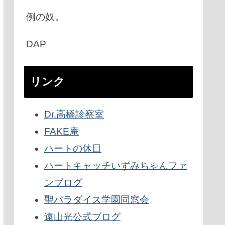
例の奴。
DAP
リンク
Dr.高橋診察室
FAKE庵
ハートの休日
ハートキャッチいずみちゃんファ
ンブログ
聖パラダイス学園同窓会
遠山光公式ブログ