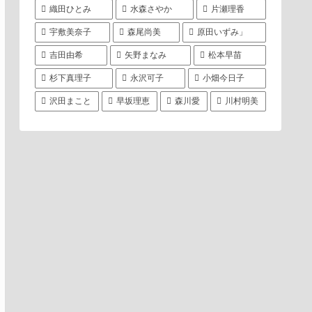
織田ひとみ
水森さやか
片瀬理香
宇敷美奈子
森尾尚美
原田いずみ」
吉田由希
矢野まなみ
松本早苗
杉下真理子
永沢可子
小畑今日子
沢田まこと
早坂理恵
森川愛
川村明美