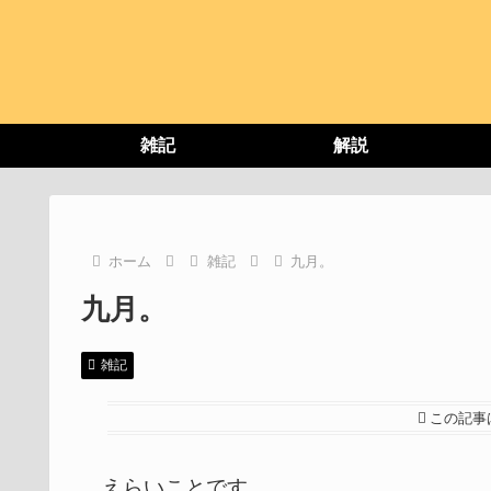
雑記
解説
ホーム
雑記
九月。
九月。
雑記
この記事
えらいことです。