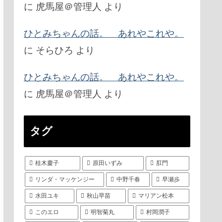
に
虎馬屋＠管理人
より
ひとみちゃんの話。 あれやこれや。
に
そらひろ
より
ひとみちゃんの話。 あれやこれや。
に
虎馬屋＠管理人
より
タグ
桂木慶子
原田いずみ
肛門
リンダ・マッケンジー
中野千春
早瀬歩
水田ユキ
秋山早苗
マリアン松本
このエロ
明智菊丸
村岡潤子