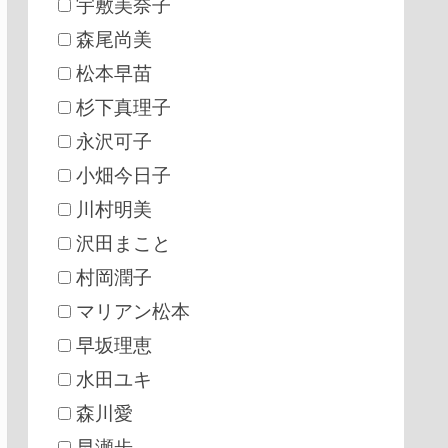
宇敷美奈子
森尾尚美
松本早苗
杉下真理子
永沢可子
小畑今日子
川村明美
沢田まこと
村岡潤子
マリアン松本
早坂理恵
水田ユキ
森川愛
早瀬歩