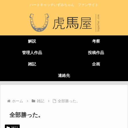
ハートキャッチいずみちゃん ファンサイト
解説
考察
管理人作品
投稿作品
雑記
企画
連絡先
ホーム
雑記
全部勝った。
全部勝った。