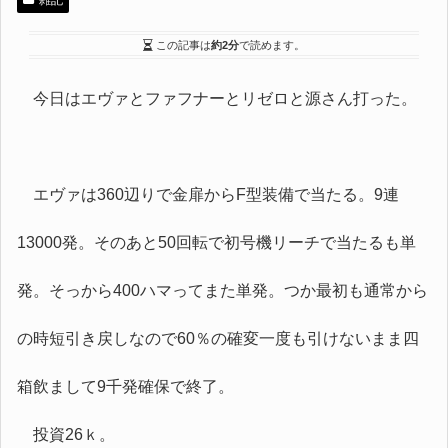
雑記
この記事は
約2分
で読めます。
今日はエヴァとファフナーとリゼロと源さん打った。
エヴァは360辺りで金扉からF型装備で当たる。9連
13000発。そのあと50回転で初号機リーチで当たるも単
発。そっから400ハマってまた単発。つか最初も通常から
の時短引き戻しなので60％の確変一度も引けないまま四
箱飲まして9千発確保で終了。
投資26ｋ。