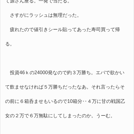
て源さん座る。一発で当たる。
さすがにラッシュは無理だった。
疲れたので値引きシール貼ってあった寿司買って帰
る。
投資46ｋの24000発なので約３万勝ち。エバで欲かい
て飲ませなければ５万勝ちだったなあ。それ言ったらそ
の前に６箱呑ませもいるので10箱分‥４万に甘の戦国乙
女の２万で６万無駄にしてしまったのか。うーむ。