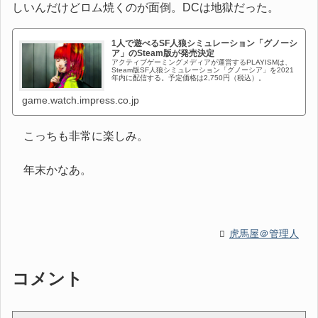
しいんだけどロム焼くのが面倒。DCは地獄だった。
1人で遊べるSF人狼シミュレーション「グノーシ
ア」のSteam版が発売決定
アクティブゲーミングメディアが運営するPLAYISMは、
Steam版SF人狼シミュレーション「グノーシア」を2021
年内に配信する。予定価格は2,750円（税込）。
game.watch.impress.co.jp
こっちも非常に楽しみ。
年末かなあ。
虎馬屋＠管理人
コメント