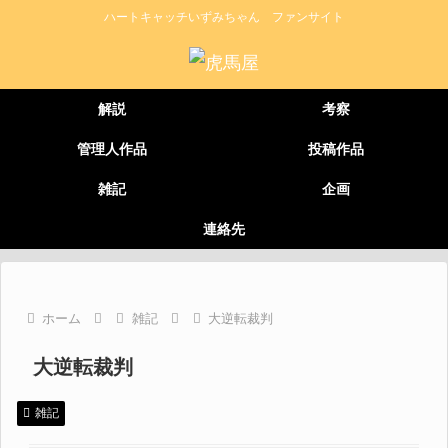
ハートキャッチいずみちゃん ファンサイト
解説
考察
管理人作品
投稿作品
雑記
企画
連絡先
ホーム
雑記
大逆転裁判
大逆転裁判
雑記