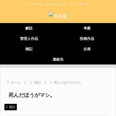
ハートキャッチいずみちゃん ファンサイト
解説
考察
管理人作品
投稿作品
雑記
企画
連絡先
ホーム
雑記
死んだほうがマシ。
死んだほうがマシ。
雑記