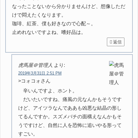
なったことないから分かりませんけど、想像しただ
けで悶えたくなります。
珈琲、紅茶、僕も好きなので心配～。
止めれないですよね、嗜好品は。
返信
虎馬屋＠管理人
より:
2019年3月31日 2:51 PM
>コォコォさん
辛いんですよ、ホント。
だいたいですね、痛風の元なんかもそうです
けど、アイツラなんでああも凶悪な結晶の形し
てるんですか。スズメバチの面構えなんかもそ
うですけど、自然に人を恐怖に追いやる形って
すごい。