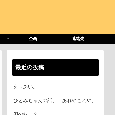
企画
連絡先
最近の投稿
え～あい。
ひとみちゃんの話。 あれやこれや。
例の奴 ２