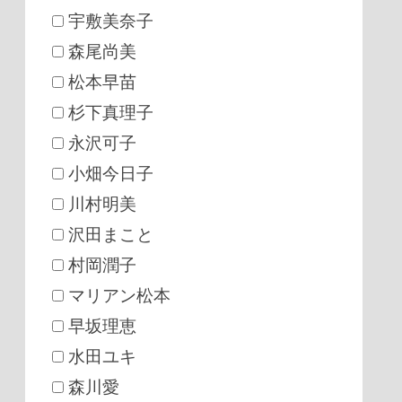
宇敷美奈子
森尾尚美
松本早苗
杉下真理子
永沢可子
小畑今日子
川村明美
沢田まこと
村岡潤子
マリアン松本
早坂理恵
水田ユキ
森川愛