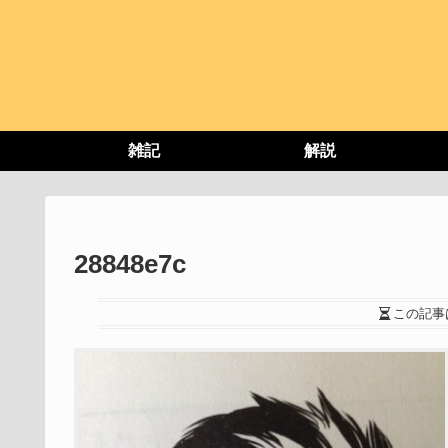
雑記
解説
28848e7c
この記事