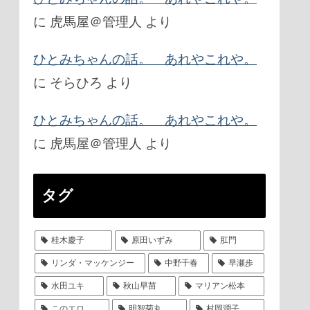
に
虎馬屋＠管理人
より
ひとみちゃんの話。 あれやこれや。
に
そらひろ
より
ひとみちゃんの話。 あれやこれや。
に
虎馬屋＠管理人
より
タグ
桂木慶子
原田いずみ
肛門
リンダ・マッケンジー
中野千春
早瀬歩
水田ユキ
秋山早苗
マリアン松本
このエロ
明智菊丸
村岡潤子