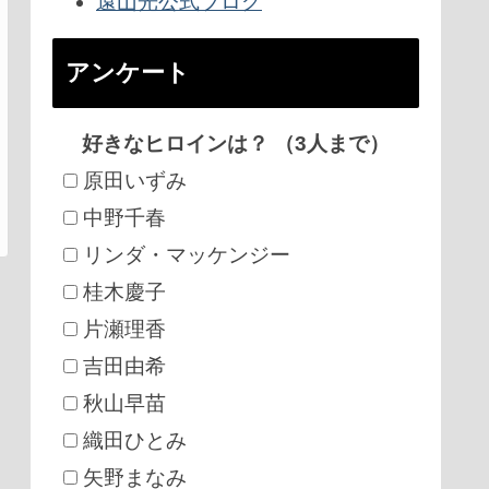
遠山光公式ブログ
アンケート
好きなヒロインは？ （3人まで）
原田いずみ
中野千春
リンダ・マッケンジー
桂木慶子
片瀬理香
吉田由希
秋山早苗
織田ひとみ
矢野まなみ