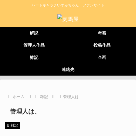
ハートキャッチいずみちゃん ファンサイト
解説
考察
管理人作品
投稿作品
雑記
企画
連絡先
ホーム
雑記
管理人は、
管理人は、
雑記